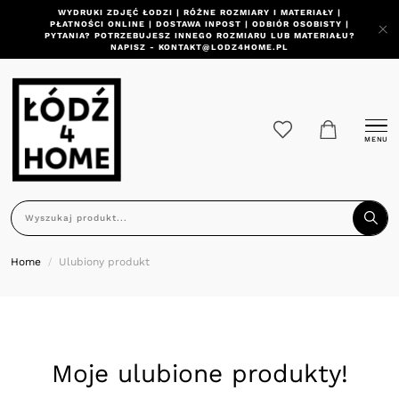
WYDRUKI ZDJĘĆ ŁODZI | RÓŻNE ROZMIARY I MATERIAŁY |
PŁATNOŚCI ONLINE | DOSTAWA INPOST | ODBIÓR OSOBISTY |
PYTANIA? POTRZEBUJESZ INNEGO ROZMIARU LUB MATERIAŁU?
NAPISZ - KONTAKT@LODZ4HOME.PL
MENU
Home
Ulubiony produkt
Moje ulubione produkty!