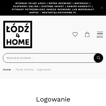
WYDRUKI ZDJĘĆ ŁODZI | RÓŻNE ROZMIARY I MATERIAŁY |
PŁATNOŚCI ONLINE | DOSTAWA INPOST | ODBIÓR OSOBISTY |
PYTANIA? POTRZEBUJESZ INNEGO ROZMIARU LUB MATERIAŁU?
NAPISZ - KONTAKT@LODZ4HOME.PL
MENU
Home
Panel klienta - logowanie
Logowanie