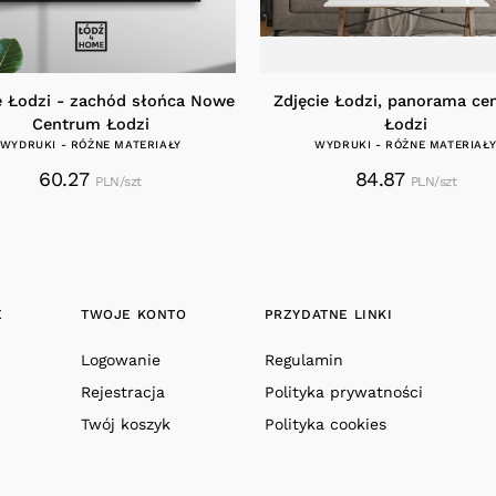
e Łodzi - zachód słońca Nowe
Zdjęcie Łodzi, panorama ce
Centrum Łodzi
Łodzi
WYDRUKI - RÓŻNE MATERIAŁY
WYDRUKI - RÓŻNE MATERIAŁ
60.27
84.87
PLN/szt
PLN/szt
E
TWOJE KONTO
PRZYDATNE LINKI
Logowanie
Regulamin
Rejestracja
Polityka prywatności
Twój koszyk
Polityka cookies