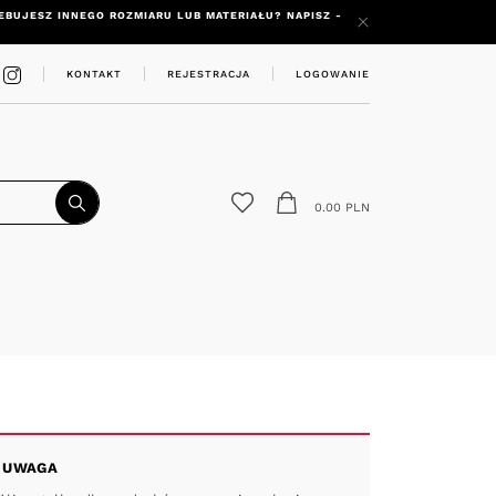
RZEBUJESZ INNEGO ROZMIARU LUB MATERIAŁU? NAPISZ -
KONTAKT
REJESTRACJA
LOGOWANIE
0.00
PLN
UWAGA