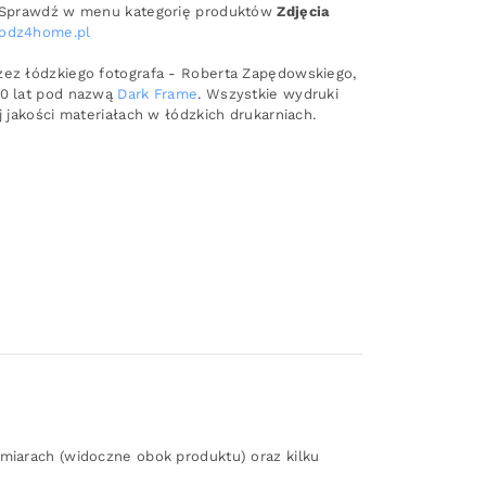
j? Sprawdź w menu kategorię produktów
Zdjęcia
lodz4home.pl
zez łódzkiego fotografa - Roberta Zapędowskiego,
10 lat pod nazwą
Dark Frame
. Wszystkie wydruki
j jakości materiałach w łódzkich drukarniach.
zmiarach (widoczne obok produktu) oraz kilku