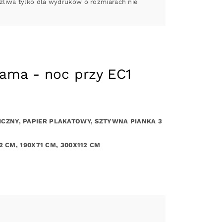
liwa tylko dla wydruków o rozmiarach nie
rama - noc przy EC1
ICZNY, PAPIER PLAKATOWY, SZTYWNA PIANKA 3
2 CM, 190X71 CM, 300X112 CM