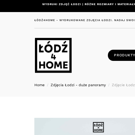
WYDRUKI ZDJĘĆ ŁODZI | RÓŻNE ROZMIARY I MATERIAŁY
ŁÓDŹ4HOME - WYDRUKOWANE ZDJĘCIA ŁODZI. NADAJ SWO
PRODUKT
Home
Zdjęcia Łodzi - duże panoramy
Zdjęcie Łodz