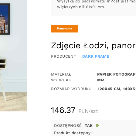
Wysyłka do paczkomatu InPost jest moż
większych niż 61x91 cm.
Panorama
Zdjęcie Łodzi, pano
PRODUCENT
DARK FRAME
MATERIAŁ
PAPIER FOTOGRAF
WYDRUKU
MM.
ROZMIAR WYDRUKU
120X45 CM, 140X5
146.37
PLN/szt
DOSTĘPNOŚĆ
TAK
Produkt dostępny!