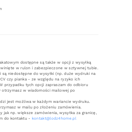
m
lakatowym dostępne są także w opcji z wysyłką
zwinięte w rulon i zabezpieczone w sztywnej tubie.
 są niedostępne do wysyłki (np. duże wydruki na
PCV czy pianka - ze względu na ryzyko ich
 W przypadku tych opcji zapraszam do odbioru
ły otrzymasz w wiadomości mailowej po
dzi jest możliwa w każdym wariancie wydruku.
trzymasz w mailu po złożeniu zamówienia.
 jak np. większe zamówienia, wysyłka za granicę,
m do kontaktu -
kontakt@lodz4home.pl