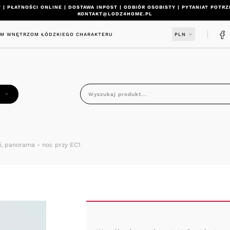
 | PŁATNOŚCI ONLINE | DOSTAWA INPOST | ODBIÓR OSOBISTY | PYTANIA? POT
KONTAKT@LODZ4HOME.PL
IM WNĘTRZOM ŁÓDZKIEGO CHARAKTERU
PLN
Y
i, panorama - noc przy EC1