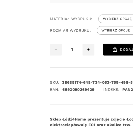
MATERIAŁ WYDRUKU:
ROZMIAR WYDRUKU:
–
+
DODAJ
SKU:
38685174-648-734-063-759-498-5
EAN:
6593090269429
INDEKS:
PAN
Sklep Łódź4Home prezentuje zdjęcie Ło
elektrociepłownię EC1 oraz okolice tzw.