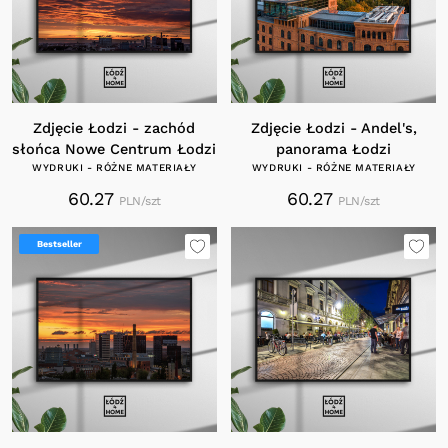
Zdjęcie Łodzi - zachód
Zdjęcie Łodzi - Andel's,
słońca Nowe Centrum Łodzi
panorama Łodzi
WYDRUKI - RÓŻNE MATERIAŁY
WYDRUKI - RÓŻNE MATERIAŁY
60.27
60.27
PLN/szt
PLN/szt
Bestseller