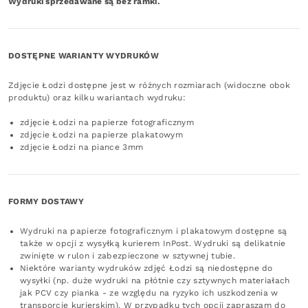
Wydruki sprzedawane są bez ramki.
DOSTĘPNE WARIANTY WYDRUKÓW
Zdjęcie Łodzi dostępne jest w różnych rozmiarach (widoczne obok
produktu) oraz kilku wariantach wydruku:
zdjęcie Łodzi na papierze fotograficznym
zdjęcie Łodzi na papierze plakatowym
zdjęcie Łodzi na piance 3mm
FORMY DOSTAWY
Wydruki na papierze fotograficznym i plakatowym dostępne są
także w opcji z wysyłką kurierem InPost. Wydruki są delikatnie
zwinięte w rulon i zabezpieczone w sztywnej tubie.
Niektóre warianty wydruków zdjęć Łodzi są niedostępne do
wysyłki (np. duże wydruki na płótnie czy sztywnych materiałach
jak PCV czy pianka - ze względu na ryzyko ich uszkodzenia w
transporcie kurierskim). W przypadku tych opcji zapraszam do