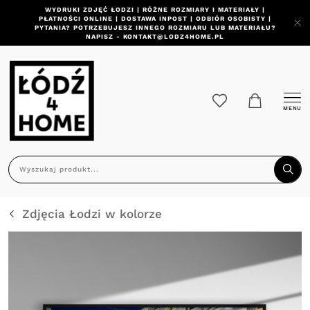
WYDRUKI ZDJĘĆ ŁODZI | RÓŻNE ROZMIARY I MATERIAŁY |
PŁATNOŚCI ONLINE | DOSTAWA INPOST | ODBIÓR OSOBISTY |
PYTANIA? POTRZEBUJESZ INNEGO ROZMIARU LUB MATERIAŁU?
NAPISZ - KONTAKT@LODZ4HOME.PL
MENU
Zdjęcia Łodzi w kolorze