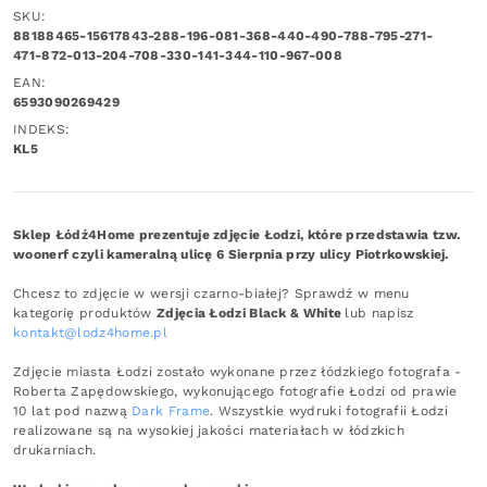
SKU:
88188465-15617843-288-196-081-368-440-490-788-795-271-
471-872-013-204-708-330-141-344-110-967-008
EAN:
6593090269429
INDEKS:
KL5
Sklep Łódź4Home prezentuje zdjęcie Łodzi, które przedstawia tzw.
woonerf czyli kameralną ulicę 6 Sierpnia przy ulicy Piotrkowskiej.
Chcesz to zdjęcie w wersji czarno-białej? Sprawdź w menu
kategorię produktów
Zdjęcia Łodzi Black & White
lub napisz
kontakt@lodz4home.pl
Zdjęcie miasta Łodzi zostało wykonane przez łódzkiego fotografa -
Roberta Zapędowskiego, wykonującego fotografie Łodzi od prawie
10 lat pod nazwą
Dark Frame
. Wszystkie wydruki fotografii Łodzi
realizowane są na wysokiej jakości materiałach w łódzkich
drukarniach.