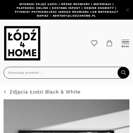
WYDRUKI ZDJĘĆ ŁODZI | RÓŻNE ROZMIARY I MATERIAŁY |
PŁATNOŚCI ONLINE | DOSTAWA INPOST | ODBIÓR OSOBISTY |
PYTANIA? POTRZEBUJESZ INNEGO ROZMIARU LUB MATERIAŁU?
NAPISZ - KONTAKT@LODZ4HOME.PL
MENU
Zdjęcia Łodzi Black & White