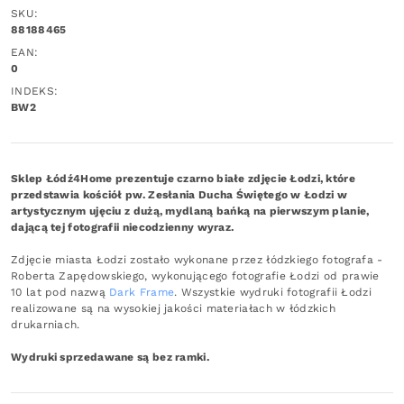
SKU:
88188465
EAN:
0
INDEKS:
BW2
Sklep Łódź4Home prezentuje czarno białe zdjęcie Łodzi, które
przedstawia kościół pw. Zesłania Ducha Świętego w Łodzi w
artystycznym ujęciu z dużą, mydlaną bańką na pierwszym planie,
dającą tej fotografii niecodzienny wyraz.
Zdjęcie miasta Łodzi zostało wykonane przez łódzkiego fotografa -
Roberta Zapędowskiego, wykonującego fotografie Łodzi od prawie
10 lat pod nazwą
Dark Frame
. Wszystkie wydruki fotografii Łodzi
realizowane są na wysokiej jakości materiałach w łódzkich
drukarniach.
Wydruki sprzedawane są bez ramki.