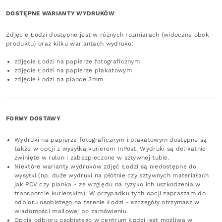
DOSTĘPNE WARIANTY WYDRUKÓW
Zdjęcie Łodzi dostępne jest w różnych rozmiarach (widoczne obok
produktu) oraz kilku wariantach wydruku:
zdjęcie Łodzi na papierze fotograficznym
zdjęcie Łodzi na papierze plakatowym
zdjęcie Łodzi na piance 3mm
FORMY DOSTAWY
Wydruki na papierze fotograficznym i plakatowym dostępne są
także w opcji z wysyłką kurierem InPost. Wydruki są delikatnie
zwinięte w rulon i zabezpieczone w sztywnej tubie.
Niektóre warianty wydruków zdjęć Łodzi są niedostępne do
wysyłki (np. duże wydruki na płótnie czy sztywnych materiałach
jak PCV czy pianka - ze względu na ryzyko ich uszkodzenia w
transporcie kurierskim). W przypadku tych opcji zapraszam do
odbioru osobistego na terenie Łodzi - szczegóły otrzymasz w
wiadomości mailowej po zamówieniu.
Opcja odbioru osobistego w centrum Łodzi jest możliwa w