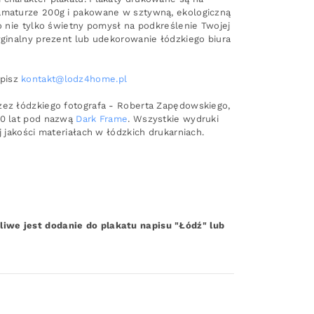
ramaturze 200g i pakowane w sztywną, ekologiczną
to nie tylko świetny pomysł na podkreślenie Twojej
yginalny prezent lub udekorowanie łódzkiego biura
apisz
kontakt@lodz4home.pl
zez łódzkiego fotografa - Roberta Zapędowskiego,
10 lat pod nazwą
Dark Frame
. Wszystkie wydruki
j jakości materiałach w łódzkich drukarniach.
iwe jest dodanie do plakatu napisu "Łódź" lub