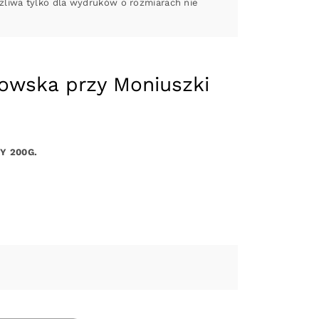
liwa tylko dla wydruków o rozmiarach nie
kowska przy Moniuszki
Y 200G.