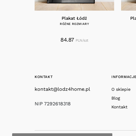
Plakat Łódź
Pl
RÓŻNE ROZMIARY
84.87
PLN/szt
KONTAKT
INFORMACJ
kontakt@lodz4home.pl
O sklepie
Blog
NIP 7292618318
Kontakt