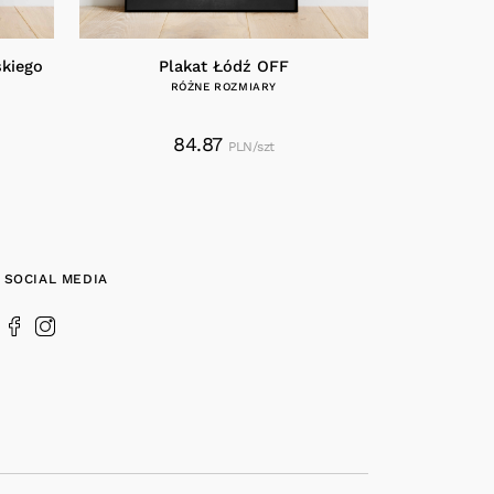
skiego
Plakat Łódź OFF
Y
RÓŻNE ROZMIARY
84.87
PLN/szt
SOCIAL MEDIA