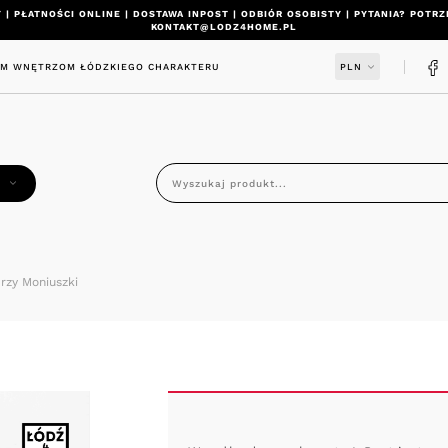
 | PŁATNOŚCI ONLINE | DOSTAWA INPOST | ODBIÓR OSOBISTY | PYTANIA? POT
KONTAKT@LODZ4HOME.PL
IM WNĘTRZOM ŁÓDZKIEGO CHARAKTERU
PLN
Y
rzy Moniuszki