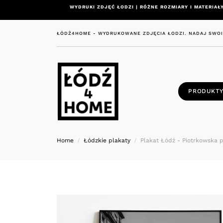
WYDRUKI ZDJĘĆ ŁODZI | RÓŻNE ROZMIARY I MATERIAŁY
ŁÓDŹ4HOME - WYDRUKOWANE ZDJĘCIA ŁODZI. NADAJ SWO
PRODUKT
Home
Łódzkie plakaty
Plakat Łódź - Piotrkowska p