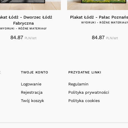
akat Łódź - Dworzec Łódź
Plakat Łódź - Pałac Poznań
Fabryczna
WYDRUKI - RÓŻNE MATERIAŁ
WYDRUKI - RÓŻNE MATERIAŁY
84.87
84.87
PLN/szt
PLN/szt
E
TWOJE KONTO
PRZYDATNE LINKI
Logowanie
Regulamin
Rejestracja
Polityka prywatności
Twój koszyk
Polityka cookies