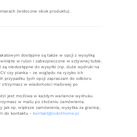
zmiarach (widoczne obok produktu).
lakatowym dostępne są także w opcji z wysyłką
zwinięte w rulon i zabezpieczone w sztywnej tubie.
 są niedostępne do wysyłki (np. duże wydruki na
PCV czy pianka - ze względu na ryzyko ich
 W przypadku tych opcji zapraszam do odbioru
ły otrzymasz w wiadomości mailowej po
dzi jest możliwa w każdym wariancie wydruku.
trzymasz w mailu po złożeniu zamówienia.
 jak np. większe zamówienia, wysyłka za granicę,
m do kontaktu -
kontakt@lodz4home.pl