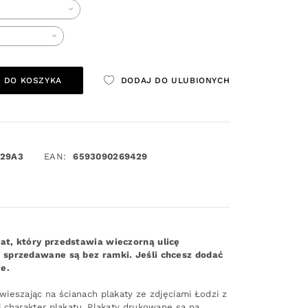
 DO KOSZYKA
DODAJ DO ULUBIONYCH
29A3
EAN:
6593090269429
at, który przedstawia wieczorną ulicę
 sprzedawane są bez ramki. Jeśli chcesz dodać
e.
ieszając na ścianach plakaty ze zdjęciami Łodzi z
 charakter plakatu. Plakaty drukowane są na