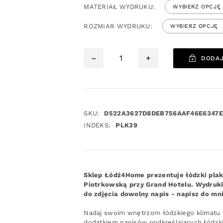
MATERIAŁ WYDRUKU:
ROZMIAR WYDRUKU:
–
+
DODAJ
SKU:
D522A3627D8DEB756AAF46E6347E
INDEKS:
PLK39
Sklep Łódź4Home prezentuje łódzki plak
Piotrkowską przy Grand Hotelu. Wydruki
do zdjęcia dowolny napis - napisz do mni
Nadaj swoim wnętrzom łódzkiego klimatu w
dodatkiem napisów podkreślających łódzki