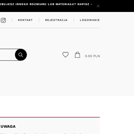
RZEBUJESZ INNEGO ROZMIARU LUB MATERIAŁU? NAPISZ -
KONTAKT
REJESTRACJA
LOGOWANIE
0.00
PLN
UWAGA